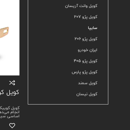
کویل وانت آریسان
کویل پژو 207
سایپا
کویل پژو 206
ایران خودرو
کویل پژو 405
کویل پژو پارس
کویل سمند
کویل کوییک 
کویل نیسان
انجام می‌ده
اساسی سیست