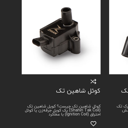
ک
کوئل شاهین تک
ک تک
کوئل شاهین تک چیست؟ کویل شاهین تک
شش
(Shahin Tak Coil) یک کویل جرقه‌زن یا کوئل
احتراق (Ignition Coil) با عملکرد