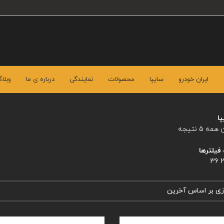
ایران خودرو
سایپا
محصولات
نمایندگی
درباره ی ما
وبلا
پا
 5 نتیجه
فیلترها
36