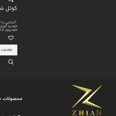
کوئل ش
آشنایی با 
خودروی شاه
اطلاعات 
محصولات س